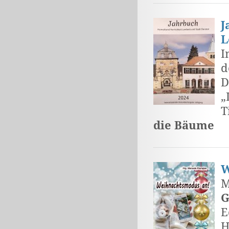
J
L
I
d
D
„
T
die Bäume
W
M
G
E
H