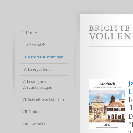
I. Home
. Über mich
II
. Veröffentlichungen
III
. Leseproben
IV
V. Lesungen /
J
Veranstaltungen
L
I
. Schreibwerkstätten
VI
d
. Links
VII
D
“
. Kontakt
VIII