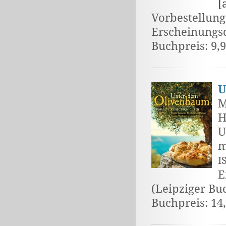
[
Vorbestellung
Erscheinungsd
Buchpreis: 9,
U
M
H
U
m
I
E
(Leipziger Bu
Buchpreis: 14