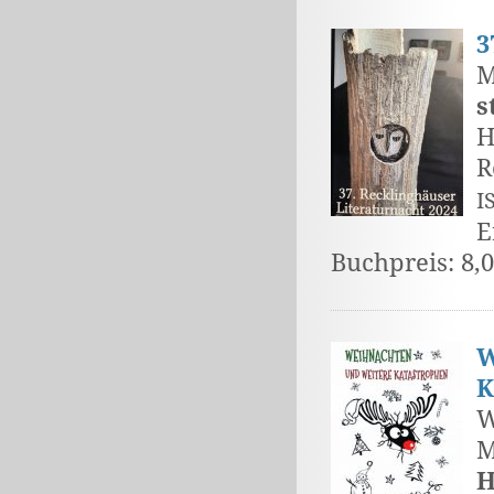
3
M
s
H
R
I
E
Buchpreis: 8,
W
K
W
M
H