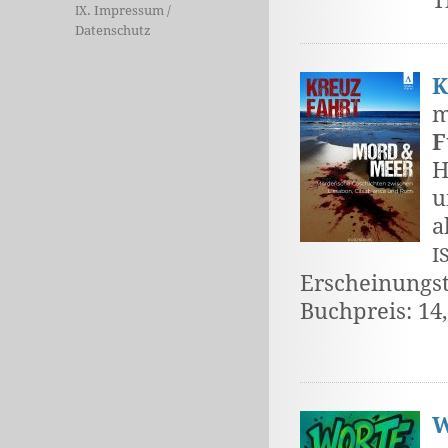
T
. Impressum /
IX
Datenschutz
K
m
F
H
u
a
I
Erscheinungst
Buchpreis: 14
W