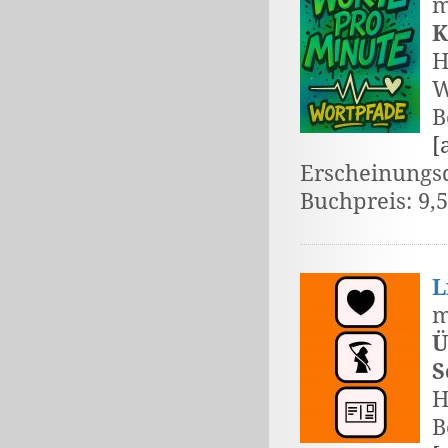
m
K
H
W
B
[
Erscheinungs
Buchpreis: 9,
L
m
Ü
S
H
B