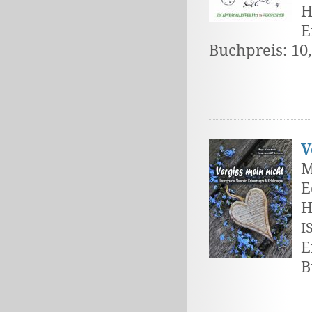
H
E
Buchpreis: 10
V
M
E
H
I
E
B