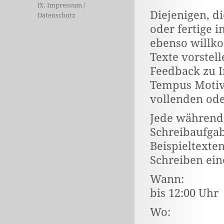
. Impressum /
IX
Diejenigen, d
Datenschutz
oder fertige i
ebenso willk
Texte vorstell
Feedback zu I
Tempus Motiva
vollenden ode
Jede während 
Schreibaufgab
Beispieltexten
Schreiben ein
Wann: Sams
bis 12:00 Uhr
Wo: Stad