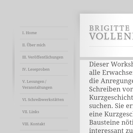
I. Home
. Über mich
II
. Veröffentlichungen
III
Dieser Worksh
. Leseproben
IV
alle Erwachse
die Anregung
V. Lesungen /
Veranstaltungen
Schreiben vo
Kurzgeschich
. Schreibwerkstätten
VI
suchen. Sie e
. Links
VII
eine Kurzgesc
Bausteine nöt
. Kontakt
VIII
interessant z