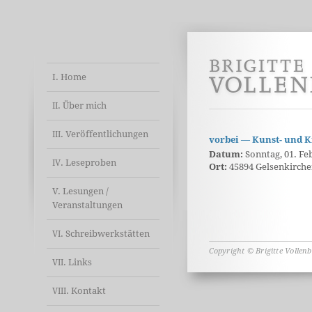
I. Home
. Über mich
II
. Veröffentlichungen
III
vorbei — Kunst- und K
Datum:
Sonntag, 01. Feb
. Leseproben
IV
Ort:
45894 Gelsenkirch
V. Lesungen /
Veranstaltungen
. Schreibwerkstätten
VI
Copyright © Brigitte Vollen
. Links
VII
. Kontakt
VIII