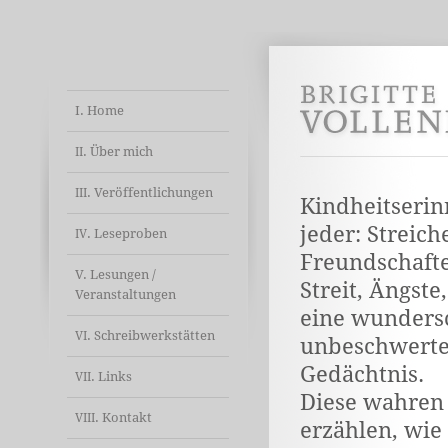
I. Home
. Über mich
II
. Veröffentlichungen
III
Kindheitseri
jeder: Streich
. Leseproben
IV
Freundschafte
V. Lesungen /
Streit, Ängste
Veranstaltungen
eine wunders
. Schreibwerkstätten
VI
unbeschwerte 
Gedächtnis.
. Links
VII
Diese wahren
. Kontakt
VIII
erzählen, wie 