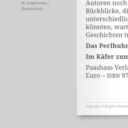
Autoren noch
. Impressum /
IX
Datenschutz
Rückblicke, d
unterschiedlic
könnten, wart
Geschichten tr
Das Perlhuh
Im Käfer zu
Paashaas Verla
Euro –
97
ISBN
Copyright © Brigitte Vollen