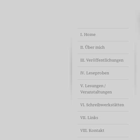
I. Home
. Über mich
II
. Veröffentlichungen
III
. Leseproben
IV
V. Lesungen /
Veranstaltungen
. Schreibwerkstätten
VI
. Links
VII
. Kontakt
VIII