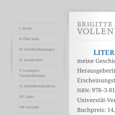
I. Home
. Über mich
II
. Veröffentlichungen
III
LITE
meine Geschi
. Leseproben
IV
Herausgeberin
V. Lesungen /
Veranstaltungen
Erscheinungst
. Schreibwerkstätten
VI
: 978–3‑8
ISBN
. Links
VII
Universtät-V
. Kontakt
VIII
Buchpreis: 14