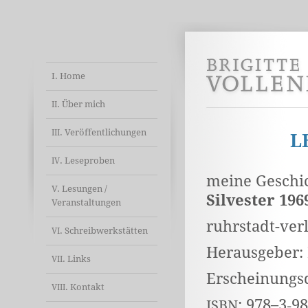
I. Home
. Über mich
II
. Veröffentlichungen
III
L
. Leseproben
IV
meine Geschic
V. Lesungen /
Silvester 196
Veranstaltungen
ruhrstadt-ver
. Schreibwerkstätten
VI
Herausgeber:
. Links
VII
Erscheinungs
. Kontakt
VIII
: 978–3‑9
ISBN