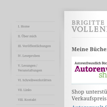
I. Home
. Über mich
II
. Veröffentlichungen
III
Meine Bücher
. Leseproben
IV
V. Lesungen /
Veranstaltungen
. Schreibwerkstätten
VI
. Links
VII
Shop unterstü
Verkaufspreis
. Kontakt
VIII