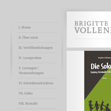
I. Home
. Über mich
II
. Veröffentlichungen
III
. Leseproben
IV
V. Lesungen /
Veranstaltungen
. Schreibwerkstätten
VI
. Links
VII
. Kontakt
VIII